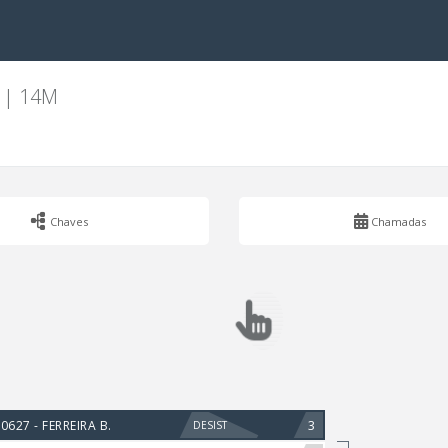
 | 14M
Chaves
Chamadas
3
0627 - FERREIRA B.
DESIST