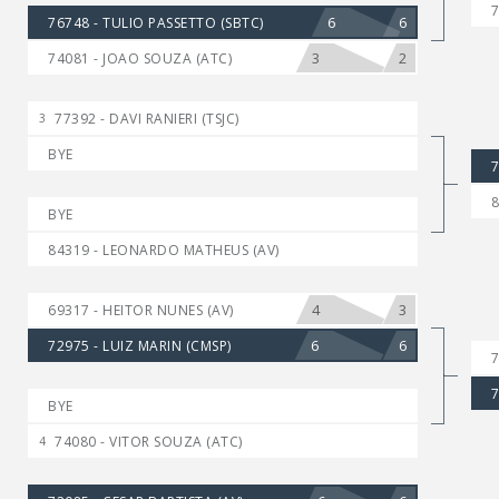
7
6
6
76748 - TULIO PASSETTO (SBTC)
3
2
74081 - JOAO SOUZA (ATC)
77392 - DAVI RANIERI (TSJC)
3
BYE
7
8
BYE
84319 - LEONARDO MATHEUS (AV)
4
3
69317 - HEITOR NUNES (AV)
6
6
72975 - LUIZ MARIN (CMSP)
7
7
BYE
74080 - VITOR SOUZA (ATC)
4