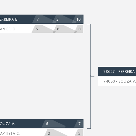
7
3
10
ERREIRA B.
5
6
8
ANIERI D.
70627 - FERREIRA 
74080 - SOUZA V.
6
7
SOUZA V.
2
5
BAPTISTA C.