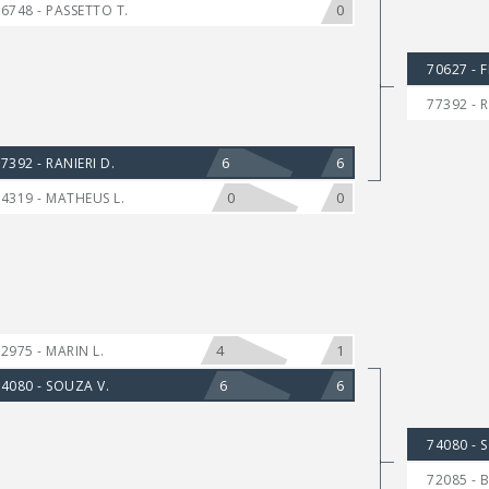
0
6748 - PASSETTO T.
70627 - F
77392 - R
6
6
7392 - RANIERI D.
0
0
4319 - MATHEUS L.
4
1
2975 - MARIN L.
6
6
4080 - SOUZA V.
74080 - 
72085 - 