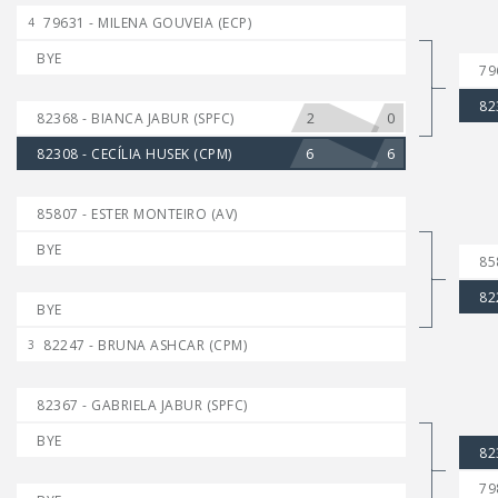
79631 - MILENA GOUVEIA (ECP)
4
BYE
79
82
2
0
82368 - BIANCA JABUR (SPFC)
6
6
82308 - CECÍLIA HUSEK (CPM)
85807 - ESTER MONTEIRO (AV)
BYE
85
82
BYE
82247 - BRUNA ASHCAR (CPM)
3
82367 - GABRIELA JABUR (SPFC)
BYE
82
79