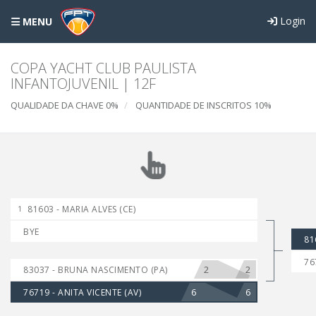
Login
MENU
COPA YACHT CLUB PAULISTA
INFANTOJUVENIL | 12F
QUALIDADE DA CHAVE 0%
QUANTIDADE DE INSCRITOS 10%
81603 - MARIA ALVES (CE)
1
BYE
81
76
2
2
83037 - BRUNA NASCIMENTO (PA)
6
6
76719 - ANITA VICENTE (AV)