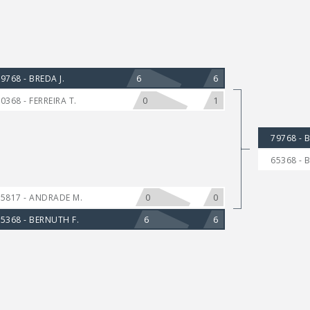
6
6
9768 - BREDA J.
0
1
0368 - FERREIRA T.
79768 - B
65368 - 
0
0
5817 - ANDRADE M.
6
6
5368 - BERNUTH F.