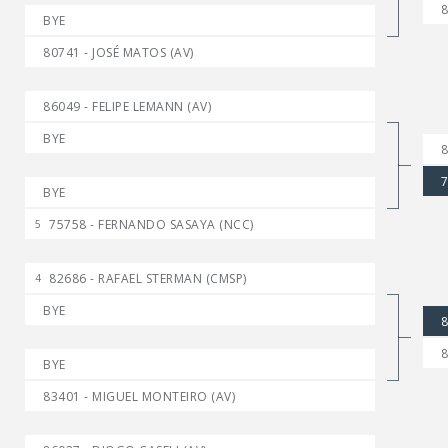
8
BYE
80741 - JOSÉ MATOS (AV)
86049 - FELIPE LEMANN (AV)
BYE
8
7
BYE
75758 - FERNANDO SASAYA (NCC)
5
82686 - RAFAEL STERMAN (CMSP)
4
BYE
8
8
BYE
83401 - MIGUEL MONTEIRO (AV)