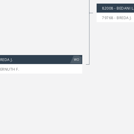
82008 - BEDANI L
79768 - BREDA J.
REDA J.
WO
BERNUTH F.