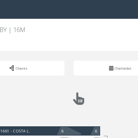
BY | 16M
Chaves
Chamadas
6
6
1661 - COSTA L.