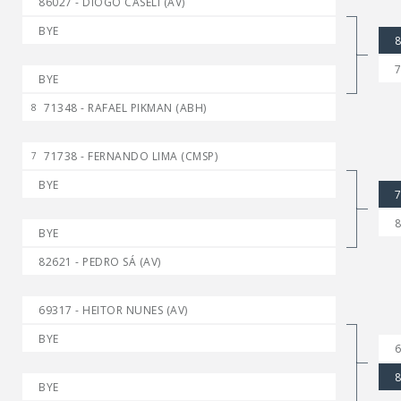
86027 - DIOGO CASELI (AV)
BYE
8
7
BYE
71348 - RAFAEL PIKMAN (ABH)
8
71738 - FERNANDO LIMA (CMSP)
7
BYE
7
8
BYE
82621 - PEDRO SÁ (AV)
69317 - HEITOR NUNES (AV)
BYE
6
8
BYE