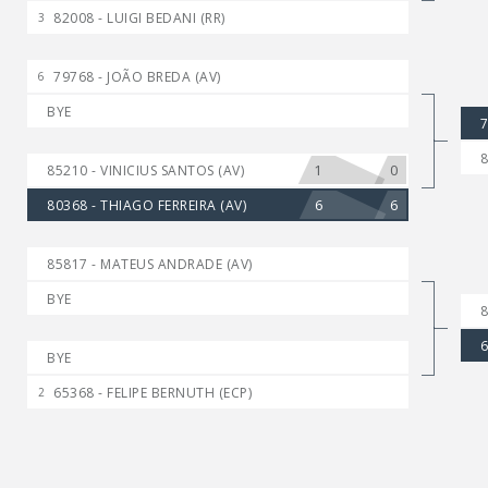
82008 - LUIGI BEDANI (RR)
3
79768 - JOÃO BREDA (AV)
6
BYE
7
8
1
0
85210 - VINICIUS SANTOS (AV)
6
6
80368 - THIAGO FERREIRA (AV)
85817 - MATEUS ANDRADE (AV)
BYE
8
6
BYE
65368 - FELIPE BERNUTH (ECP)
2