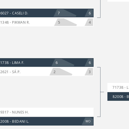
7
6
6027 - CASELI D.
5
4
1348 - PIKMAN R.
6
6
1738 - LIMA F.
2
3
2621 - SÁ P.
71738 - L
82008 - 
9317 - NUNES H.
2008 - BEDANI L.
WO