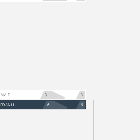
3
3
IMA F.
6
6
BEDANI L.