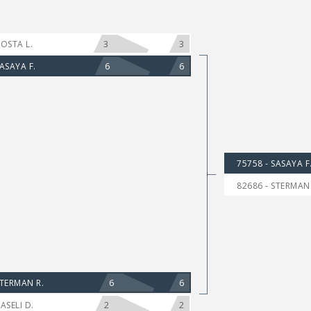
3
3
COSTA L.
6
6
SASAYA F.
75758 - SASAYA F
82686 - STERMAN 
6
6
STERMAN R.
2
2
ASELI D.