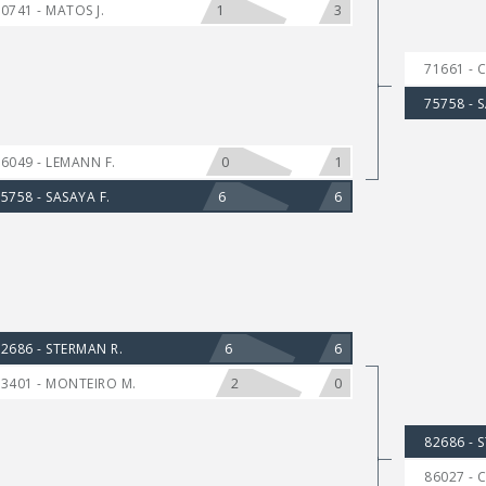
1
3
0741 - MATOS J.
71661 - 
75758 - 
0
1
6049 - LEMANN F.
6
6
5758 - SASAYA F.
6
6
2686 - STERMAN R.
2
0
3401 - MONTEIRO M.
82686 - 
86027 - C