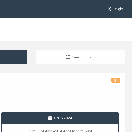
Login
Plano de Jogos
G1
03/02/2024
29M 35M 40M 45F 45M 50M 55M 60M