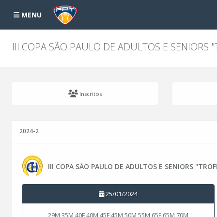
MENU
III COPA SÃO PAULO DE ADULTOS E SENIORS
Inscritos
2024-2
III COPA SÃO PAULO DE ADULTOS E SENIORS "TR
25/01/2024
29M 35M 40F 40M 45F 45M 50M 55M 65F 65M 70M