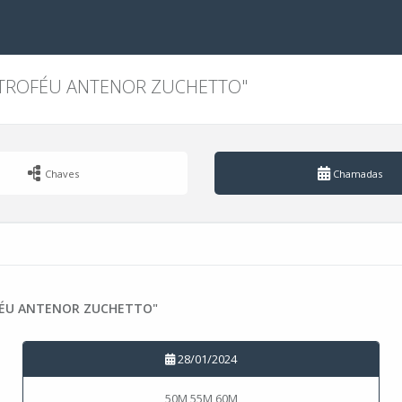
 "TROFÉU ANTENOR ZUCHETTO"
Chaves
Chamadas
OFÉU ANTENOR ZUCHETTO"
28/01/2024
50M 55M 60M