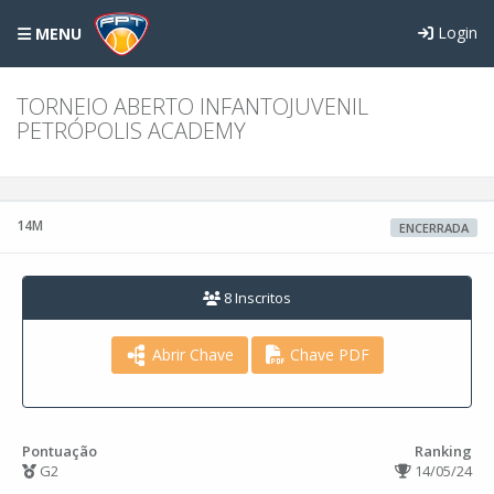
Login
MENU
TORNEIO ABERTO INFANTOJUVENIL
PETRÓPOLIS ACADEMY
14M
ENCERRADA
8 Inscritos
Abrir Chave
Chave PDF
Pontuação
Ranking
G2
14/05/24